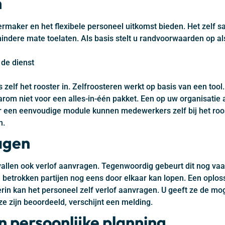
n
rmaker en het flexibele personeel uitkomst bieden. Het zelf s
indere mate toelaten. Als basis stelt u randvoorwaarden op al
 de dienst
elf het rooster in. Zelfroosteren werkt op basis van een tool. 
aarom niet voor een alles-in-één pakket. Een op uw organisati
r een eenvoudige module kunnen medewerkers zelf bij het roos
n.
agen
 vallen ook verlof aanvragen. Tegenwoordig gebeurt dit nog vaa
etrokken partijen nog eens door elkaar kan lopen. Een oplossi
erin kan het personeel zelf verlof aanvragen. U geeft ze de mo
e zijn beoordeeld, verschijnt een melding.
n persoonlijke planning