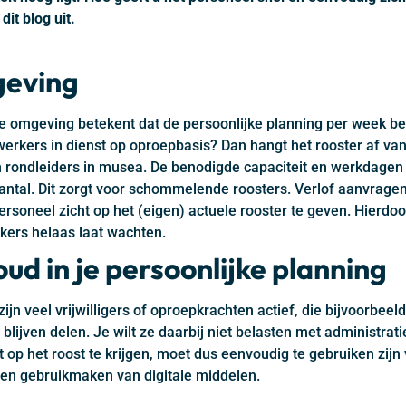
it blog uit.
geving
e omgeving betekent dat de persoonlijke planning per week beho
erkers in dienst op oproepbasis? Dan hangt het rooster af va
n rondleiders in musea. De benodigde capaciteit en werkdagen
antal. Dit zorgt voor schommelende roosters. Verlof aanvragen
personeel zicht op het (eigen) actuele rooster te geven. Hierd
kers helaas laat wachten.
d in je persoonlijke planning
ijn veel vrijwilligers of oproepkrachten actief, die bijvoorbeel
blijven delen. Je wilt ze daarbij niet belasten met administra
 op het roost te krijgen, moet dus eenvoudig te gebruiken zijn
en gebruikmaken van digitale middelen.