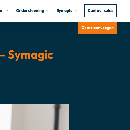
um
Ondersteuning
Symagic
Contact sales
Demo aanvragen
g – Symagic