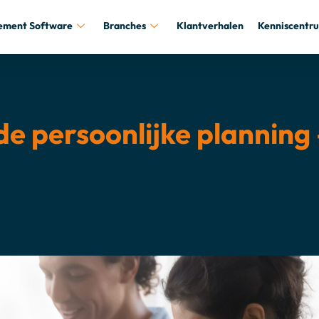
ement Software
Branches
Klantverhalen
Kenniscentr
 de persoonlijke plannin