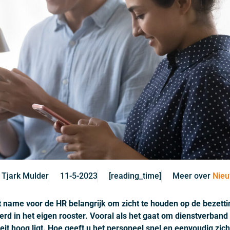
Tjark Mulder
11-5-2023
[reading_time]
Meer over
Nie
t name voor de HR belangrijk om zicht te houden op de bezett
erd in het eigen rooster. Vooral als het gaat om dienstverban
eit hoog ligt. Hoe geeft u het personeel snel en eenvoudig zich