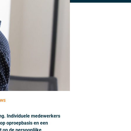
uws
ing. Individuele medewerkers
d op oproepbasis en een
t op de persoonlijke