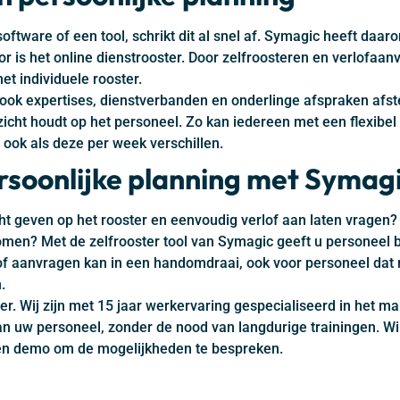
ftware of een tool, schrikt dit al snel af. Symagic heeft da
or is het online dienstrooster. Door zelfroosteren en verlofaanv
het individuele rooster.
l ook expertises, dienstverbanden en onderlinge afspraken afs
icht houdt op het personeel. Zo kan iedereen met een flexibel
ok als deze per week verschillen.
ersoonlijke planning met Symag
cht geven op het rooster en eenvoudig verlof aan laten vragen?
omen? Met de zelfrooster tool van Symagic geeft u personeel 
lof aanvragen kan in een handomdraai, ook voor personeel dat
.
r. Wij zijn met 15 jaar werkervaring gespecialiseerd in het ma
 uw personeel, zonder de nood van langdurige trainingen. Wilt
en demo om de mogelijkheden te bespreken.