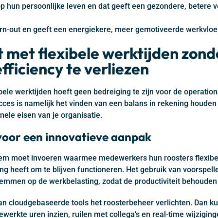
 hun persoonlijke leven en dat geeft een gezondere, betere v
urn-out en geeft een energiekere, meer gemotiveerde werkvloe
 met flexibele werktijden zond
fficiency te verliezen
ele werktijden hoeft geen bedreiging te zijn voor de operatione
succes is namelijk het vinden van een balans in rekening houde
ele eisen van je organisatie.
voor een innovatieve aanpak
teem moet invoeren waarmee medewerkers hun roosters flexibel
ng heeft om te blijven functioneren. Het gebruik van voorspel
temmen op de werkbelasting, zodat de productiviteit behouden b
an cloudgebaseerde tools het roosterbeheer verlichten. Dan 
werkte uren inzien, ruilen met collega’s en real-time wijzigi