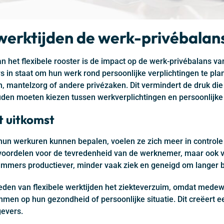
 werktijden de werk-privébalan
an het flexibele rooster is de impact op de werk-privébalans 
rs in staat om hun werk rond persoonlijke verplichtingen te pla
, mantelzorg of andere privézaken. Dit vermindert de druk die
en moeten kiezen tussen werkverplichtingen en persoonlijke t
t uitkomst
n werkuren kunnen bepalen, voelen ze zich meer in controle 
 voordelen voor de tevredenheid van de werknemer, maar ook vo
mers productiever, minder vaak ziek en geneigd om langer bij 
eden van flexibele werktijden het ziekteverzuim, omdat mede
en op hun gezondheid of persoonlijke situatie. Dit creëert ee
evers.