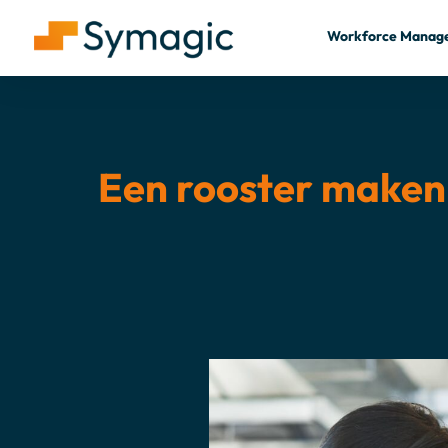
Workforce Manag
Een rooster maken m