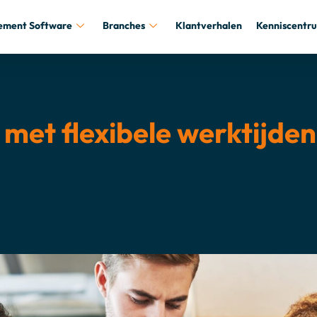
ement Software
Branches
Klantverhalen
Kenniscentr
et flexibele werktijden: 