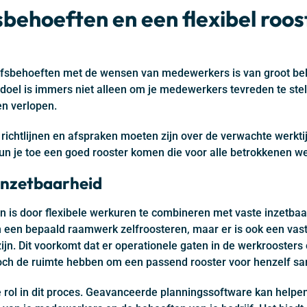
sbehoeften en een flexibel roos
jfsbehoeften met de wensen van medewerkers is van groot bel
t doel is immers niet alleen om je medewerkers tevreden te ste
en verlopen.
e richtlijnen en afspraken moeten zijn over de verwachte werktijd
n je toe een goed rooster komen die voor alle betrokkenen we
 inzetbaarheid
n is door flexibele werkuren te combineren met vaste inzetba
een bepaald raamwerk zelfroosteren, maar er is ook een va
jn. Dit voorkomt dat er operationele gaten in de werkroosters o
toch de ruimte hebben om een passend rooster voor henzelf sam
 rol in dit proces. Geavanceerde planningssoftware kan helpen