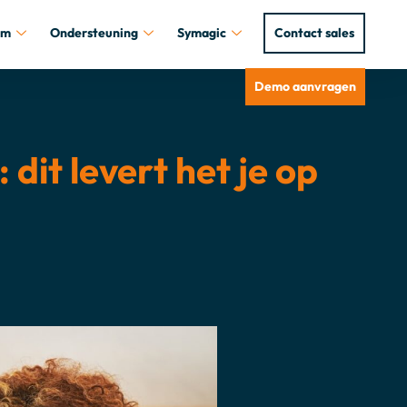
um
Ondersteuning
Symagic
Contact sales
Demo aanvragen
dit levert het je op